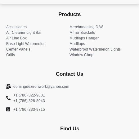
Products
Accessories
Merchandising DIW
Air Cleaner Light Bar
Mirror Brackets
Air Line Box
Mudflaps Hanger
Base Light Watermelon
Mudflaps
Center Panels
Waterproof Watermelon Lights
Grills
Window Chop
Contact Us
dominguezironwork@yahoo.com
+1 (786) 322-9831
+1 (786) 828-8043
+1 (786) 333-9715
Find Us