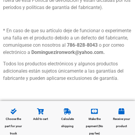
fuera de esta Política de devolución y están dictadas por los
períodos y políticas de garantía del fabricante).
* En caso de que su artículo deje de funcionar o experimente
una falla en el producto debido a un defecto del fabricante,
comuníquese con nosotros al
786-828-8043
o por correo
electrónico a
Dominguezironwork@yahoo.com.
Todos los productos electrónicos y algunos productos
adicionales están sujetos únicamente a las garantías del
fabricante y pueden aplicarse exclusiones de garantía.
Choose the
Add to cart
Calculate
Make the
Receive your
part for your
shipping
payment (No
product
truck
pay fee)