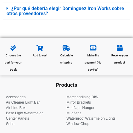
¿Por qué debería elegir Dominguez Iron Works sobre
otros proveedores?
Choose the
Add to cart
Calculate
Make the
Receive your
part for your
shipping
payment (No
product
truck
pay fee)
Products
Accessories
Merchandising DIW
Air Cleaner Light Bar
Mirror Brackets
Air Line Box
Mudflaps Hanger
Base Light Watermelon
Mudflaps
Center Panels
Waterproof Watermelon Lights
Grills
Window Chop